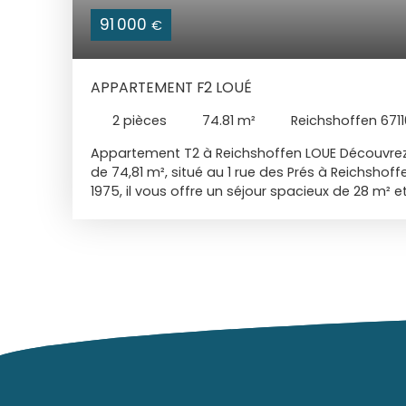
91 000
€
APPARTEMENT F2 LOUÉ
2
pièces
74.81
m²
Reichshoffen 6711
Appartement T2 à Reichshoffen LOUE Découvre
de 74,81 m², situé au 1 rue des Prés à Reichshoffe
1975, il vous offre un séjour spacieux de 28 m²
confortable. Cet appartement non meublé, au 
immeuble de deux étages, est vendu loué. Loye
Il dispose d'une entrée, un grand séjour, une sal
séparé, d'un coin cuisine et une grande chambre. 
promet des matins ensoleillés. Cet apparteme
d'une cave et un garage. Le chauffage est indi
de gérer votre consommation d'énergie. Les p
en bon état, garantissant un environnement ag
appartement est idéalement situé. Vous trouve
minutes à pied, une maternelle et une école élé
pied, ainsi qu'un collège à 5 minutes en voiture