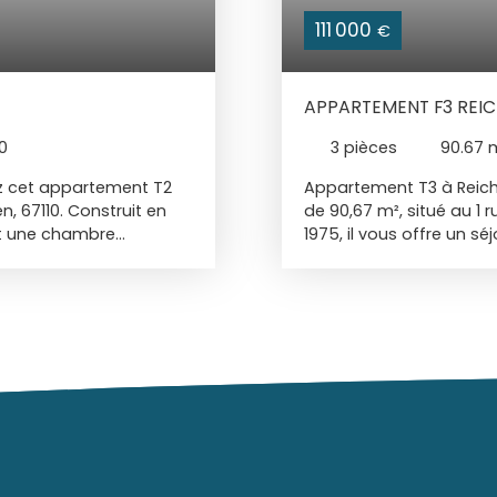
111 000
€
APPARTEMENT F3 REI
0
3
pièces
90.67
z cet appartement T2
Appartement T3 à Reic
n, 67110. Construit en
de 90,67 m², situé au 1 
 et une chambre
1975, il vous offre un s
premier étage d'un
Cet appartement non m
r mensuel actuel : 467€
deux étages, est vendu l
le de bains, d'un WC
entrée, un grand séjour,
Exposé à l'Est, il vous
cuisine et deux chambre
nt dispose également
ensoleillés. Cet appar
viduel, vous permettant
garage. Le chauffage es
arties communes sont
consommation d'énergie
réable. Cet
garantissant un enviro
rez une crèche à 5
idéalement situé. Vous 
mentaire à 10 minutes à
maternelle et une école 
. Pour vos besoins
collège à 5 minutes en 