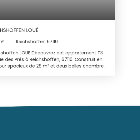
CHSHOFFEN LOUÉ
m²
Reichshoffen 67110
hshoffen LOUE Découvrez cet appartement T3
rue des Prés à Reichshoffen, 67110. Construit en
éjour spacieux de 28 m² et deux belles chambres.
eublé, au premier étage d'un immeuble de
oué. Loyer mensuel : 532,22€ Il dispose d'une
 une salle de bains, d'un WC séparé, d'un coin
s. Exposé à l'Est, il vous promet des matins
tement dispose également d'une cave et un
t individuel, vous permettant de gérer votre
. Les parties communes sont en bon état,
nnement agréable. Cet appartement est
trouverez une crèche à 5 minutes à pied, une
élémentaire à 10 minutes à pied, ainsi qu'un
voiture. Pour vos besoins quotidiens, une