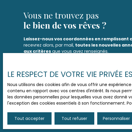
quotidiens, une épicerie est accessible en seul
Pour vos sorties, 7 restaurants sont à 10 minut
Vous ne trouvez pas
de la nature apprécieront les 3 parcs et jardins 
le bien de vos rêves ?
voiture. Venez découvrir ce bien au fort potent
organiser une visite. Honoraires à la charge d
annuel de la quote-part de charges courantes:
Laissez-nous vos coordonnées en remplissant c
17 (dont 6 lots d'habitation) Aucune procédure
recevrez alors, par mail,
toutes les nouvelles an
fondement des articles 29-1 A et 29-1 de la loi n°
aux critères
que vous avez renseignés.
1965 et de l'article L. 615-6 du CCH.
Enfin, si vous souhaitez échanger directement avec
vous pouvez également nous joindre par téléphon
LE RESPECT DE VOTRE VIE PRIVÉE 
Il vous suffit de créer une seule alerte mail
pour 
Nous utilisons des cookies afin de vous offrir une expérien
annonces correspondantes par mail. Il est donc inut
contenu en rapport avec vos centres d'intérêt. Ils nous perm
les données personnelles pour lesquelles vous avez donné vo
l'exception des cookies essentiels à son fonctionnement. Pou
Tout accepter
Tout refuser
Personnaliser