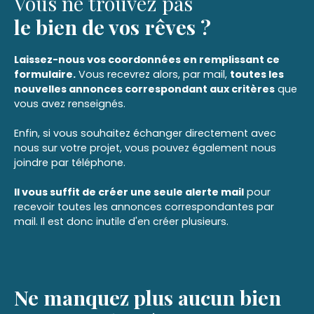
Vous ne trouvez pas
médical ou paramédical, à une agence, à des
le bien de vos rêves ?
bureaux d’études ou à un espace de travail
partagé. Tous commerces possibles à l’exception
de l’alimentaire. Loyer Mensuel Hors Charges Hors
Laissez-nous vos coordonnées en remplissant ce
Taxes : 990 euros Charges mensuelles : 20 euros
formulaire.
Vous recevrez alors, par mail,
toutes les
comprenant l'eau et l'entretien des espaces
nouvelles annonces correspondant aux critères
que
extérieurs Dépôt de garantie : 2970 euros
vous avez renseignés.
Honoraires charge locataire : 2138 euros
Enfin, si vous souhaitez échanger directement avec
nous sur votre projet, vous pouvez également nous
joindre par téléphone.
Il vous suffit de créer une seule alerte mail
pour
recevoir toutes les annonces correspondantes par
mail. Il est donc inutile d'en créer plusieurs.
Ne manquez plus aucun bien