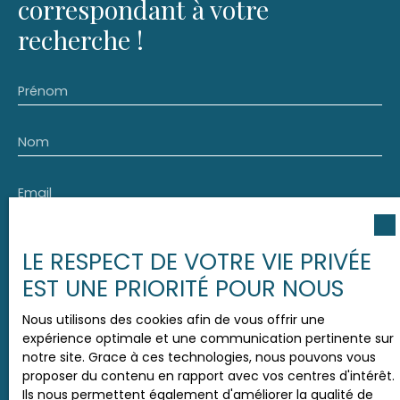
correspondant à votre
recherche !
Prénom
Nom
Email
Type d'offre
Location
LE RESPECT DE VOTRE VIE PRIVÉE
EST UNE PRIORITÉ POUR NOUS
Type de bien
Immobilier Pro
Nous utilisons des cookies afin de vous offrir une
Localisation
expérience optimale et une communication pertinente sur
Val-de-Moder (67350)
notre site. Grace à ces technologies, nous pouvons vous
proposer du contenu en rapport avec vos centres d'intérêt.
Ils nous permettent également d'améliorer la qualité de
Loyer max (€/mois)