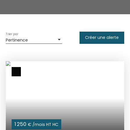
Trier par
Créer une alerte
Pertinence
1 250
€ /mois HT HC