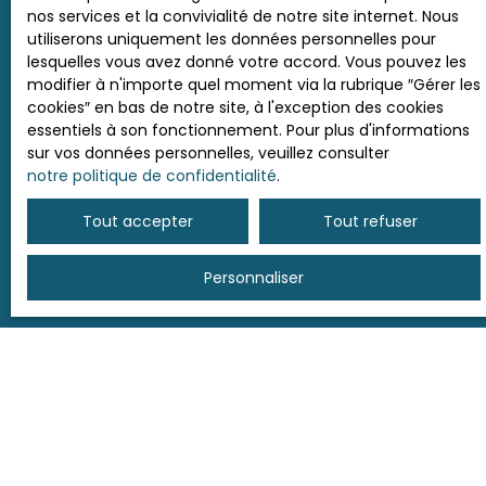
nos services et la convivialité de notre site internet. Nous
utiliserons uniquement les données personnelles pour
Surface min (m²)
lesquelles vous avez donné votre accord. Vous pouvez les
modifier à n'importe quel moment via la rubrique ″Gérer les
cookies″ en bas de notre site, à l'exception des cookies
J'accepte le traitement de mes données
essentiels à son fonctionnement. Pour plus d'informations
personnelles conformément au RGPD. Si vous ne
sur vos données personnelles, veuillez consulter
souhaitez pas faire l'objet de prospection
notre politique de confidentialité
.
commerciale par voie téléphonique, vous pouvez
vous inscrire gratuitement sur la liste d'opposition
Tout accepter
Tout refuser
au démarchage téléphonique, prévu par l'article
L223-1 du code de la consommation, sur le site
Personnaliser
Internet www.bloctel.gouv.fr ou par courrier
adressé à :
Société Worldline, Service Bloctel, CS 61311, 41013
BLOIS CEDEX.
Pour en savoir plus sur le traitement de vos
données personnelles, veuillez consulter notre
politique de confidentialité
.