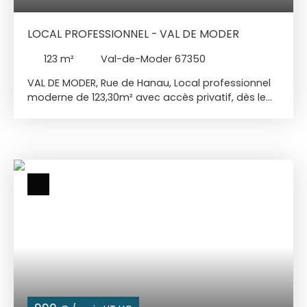
LOCAL PROFESSIONNEL - VAL DE MODER
123
m²
Val-de-Moder 67350
VAL DE MODER, Rue de Hanau, Local professionnel
moderne de 123,30m² avec accès privatif, dès le
rez-de-chaussée, comprenant un escalier et un
ascenseur, un spacieux sas d’accueil, une cuisine
indépendante fonctionnelle, un WC, deux grands
bureaux et un open space de 44m² idéale pour
réunions ou espace de coworking. Volumes
lumineux et modulables, chauffage par pompe à
chaleur et parkings à disposition. Emplacement
privilégié : à deux pas des commerces, banques,
restaurants et services. Accès RN62 et l’A4 et gare
TER à proximité. Ce local moderne, pratique et
accessible convient parfaitement à une activité
tertiaire, un cabinet médical ou paramédical, une
agence, des bureaux d’études ou un espace
partagé. Tous commerces sauf alimentaire Loyer