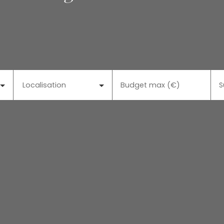
Localisation
Budget max (€)
S