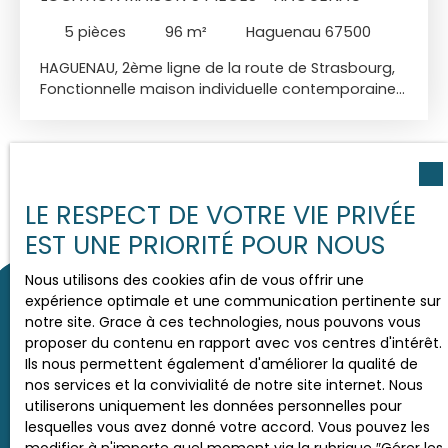
Honoraires charge locataire : 1240 euros (dont 499
5
pièces
96
m²
Haguenau 67500
euros pour l'état des lieux d'entrée)
Dossier de
candidature à compléter ici
HAGUENAU, 2ème ligne de la route de Strasbourg,
Fonctionnelle maison individuelle contemporaine
de 96 m² à l'abri des regards. Elle dispose d'une
entrée avec placard, d'une grande cuisine
équipée indépendante accès terrasse et d'un
lumineux salon-séjour accès terrasse arrière. A
l'étage : 3 chambres dont une avec dressing et
LE RESPECT DE VOTRE VIE PRIVÉE
une avec placards ainsi q'une salle de bains avec
douche et wc. Chauffage au gaz de ville, sous-sol
EST UNE PRIORITÉ POUR NOUS
complet avec garage, pièce de rangement et
buanderie. Libre Loyer Mensuel Hors charges : 1290
Nous utilisons des cookies afin de vous offrir une
euros Charges : tous les abonnements (eau,
expérience optimale et une communication pertinente sur
électricité, gaz, ordures ménagères) directement
notre site. Grace à ces technologies, nous pouvons vous
facturés au locataire Dépôt de garantie : 1290
proposer du contenu en rapport avec vos centres d'intérêt.
euros Honoraires charges locataire : 1056 euros
Ils nous permettent également d'améliorer la qualité de
Vous ne trouvez pas
(dont 288 euros pour l'état des lieux d'entrée)
nos services et la convivialité de notre site internet. Nous
le bien de vos rêves ?
Dossier de candidature à compléter ici
utiliserons uniquement les données personnelles pour
lesquelles vous avez donné votre accord. Vous pouvez les