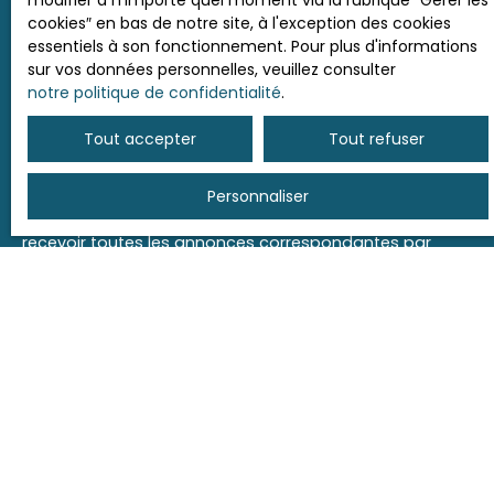
modifier à n'importe quel moment via la rubrique ″Gérer les
Laissez-nous vos coordonnées en remplissant ce
cookies″ en bas de notre site, à l'exception des cookies
formulaire.
Vous recevrez alors, par mail,
toutes les
essentiels à son fonctionnement. Pour plus d'informations
nouvelles annonces correspondant aux critères
que
sur vos données personnelles, veuillez consulter
vous avez renseignés.
notre politique de confidentialité
.
Enfin, si vous souhaitez échanger directement avec
Tout accepter
Tout refuser
nous sur votre projet, vous pouvez également nous
joindre par téléphone.
Personnaliser
Il vous suffit de créer une seule alerte mail
pour
recevoir toutes les annonces correspondantes par
mail. Il est donc inutile d'en créer plusieurs.
Ne manquez plus aucun bien
correspondant à votre
recherche !