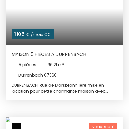
1 105
€ /mois CC
MAISON 5 PIÈCES À DURRENBACH
5
pièces
96.21
m²
Durrenbach 67360
DURRENBACH, Rue de Morsbronn 1ère mise en
location pour cette charmante maison avec
jardin arboré à l'abri des regards Fonctionnelle et
accueillante maison 5 pièces de 96,21m2
habitables sur environ 5 ares arborés avec
garage double. Elle dispose d'une entrée avec
placard, d'une cuisine équipée ouverte sur une
Nouveauté
lumineuse pièce de vie agrémentée d'un poêle à