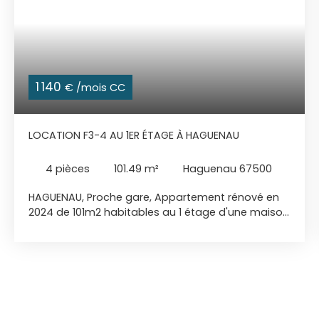
1 140
€ /mois CC
LOCATION F3-4 AU 1ER ÉTAGE À HAGUENAU
4
pièces
101.49
m²
Haguenau 67500
HAGUENAU, Proche gare, Appartement rénové en
2024 de 101m2 habitables au 1 étage d'une maison
de 2 logements. Spacieuse entrée, cuisine équipée
indépendante équipée accès balcon couvert,
salon-séjour accès balcon, 2 chambres, salle de
bains et wc séparé. Chauffage individuel au fioul,
cave, grenier et garage. Libre au 1er juillet Loyer
mensuel hors charges : 1075 euros Charges : 65
euros (eau froide, ramonage, entretien des