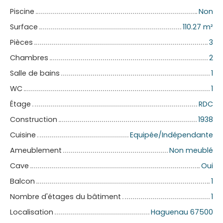
Piscine
Non
Surface
110.27
m²
Pièces
3
Chambres
2
Salle de bains
1
WC
1
Étage
RDC
Construction
1938
Cuisine
Equipée/Indépendante
Ameublement
Non meublé
Cave
Oui
Balcon
1
Nombre d'étages du bâtiment
1
Localisation
Haguenau 67500