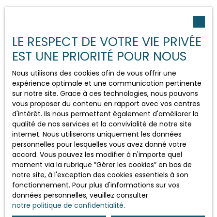
Que vous soyez :
LE RESPECT DE VOTRE VIE PRIVÉE
Propriétaire souhaitant vendre
au bon
EST UNE PRIORITÉ POUR NOUS
moment,
Acheteur en quête d’un cadre de vie
Nous utilisons des cookies afin de vous offrir une
expérience optimale et une communication pertinente
équilibré
,
sur notre site. Grace à ces technologies, nous pouvons
Investisseur à la recherche de rentabilité
vous proposer du contenu en rapport avec vos centres
sécurisée
,
d'intérêt. Ils nous permettent également d'améliorer la
qualité de nos services et la convivialité de notre site
Notre équipe vous accompagne avec :
internet. Nous utiliserons uniquement les données
personnelles pour lesquelles vous avez donné votre
accord. Vous pouvez les modifier à n'importe quel
Des
estimations précises
et à jour,
moment via la rubrique ″Gérer les cookies″ en bas de
Une
connaissance fine du terrain
notre site, à l'exception des cookies essentiels à son
local
(quartiers, micro-tendances,
fonctionnement. Pour plus d'informations sur vos
urbanisme…),
données personnelles, veuillez consulter
Un suivi personnalisé et des
conseils
notre politique de confidentialité
.