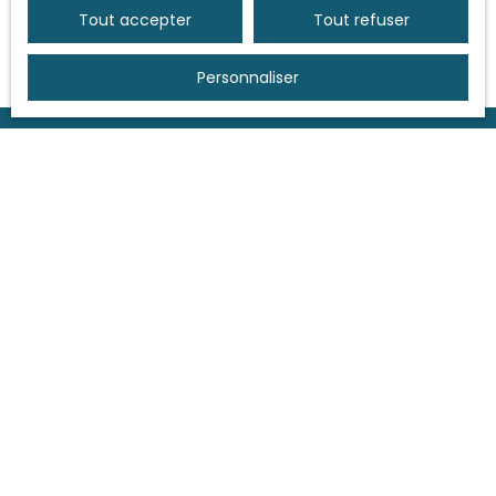
adaptés à vos projets
.
Tout accepter
Tout refuser
Personnaliser
Et
JUND Immobilier
dans tout
ça ?
JUND Immobilier
vous accompagne et s'occupe
de toutes les démarches relatives aux diagnostics
immobiliers.
Nous sommes en relation avec des
diagnostiqueurs de qualité
que nous ne
manquerons pas de vous recommander !