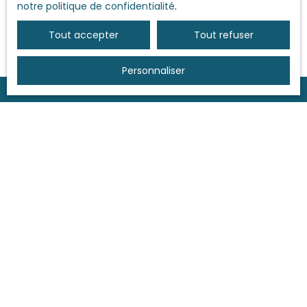
📞 Contactez-nous ou remplissez notre formulaire ci
notre politique de confidentialité
.
dessous 👇
Tout accepter
Tout refuser
Personnaliser
Et
JUND Immobilier
dans tout
ça ?
JUND Immobilier
vous accompagne et s'occupe
de toutes les démarches relatives aux diagnostics
immobiliers.
Nous sommes en relation avec des
diagnostiqueurs de qualité
que nous ne
manquerons pas de vous recommander !