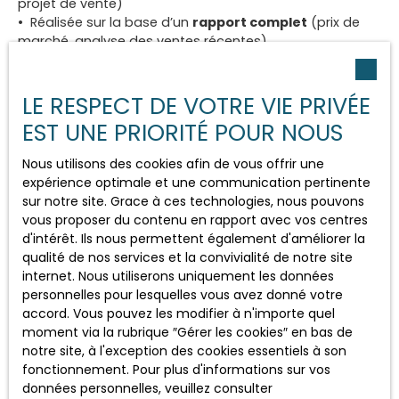
projet de vente)
Réalisée sur la base d’un
rapport complet
(prix de
marché, analyse des ventes récentes),
Accompagnée de
recommandations
personnalisées
pour valoriser votre bien.
LE RESPECT DE VOTRE VIE PRIVÉE
Notre objectif :
vous aider à vendre vite, bien, et sans
EST UNE PRIORITÉ POUR NOUS
stress
.
Nous utilisons des cookies afin de vous offrir une
expérience optimale et une communication pertinente
sur notre site. Grace à ces technologies, nous pouvons
vous proposer du contenu en rapport avec vos centres
🤝 Prêt à connaître la valeur réelle
d'intérêt. Ils nous permettent également d'améliorer la
qualité de nos services et la convivialité de notre site
de votre bien ?
internet. Nous utiliserons uniquement les données
personnelles pour lesquelles vous avez donné votre
Vous envisagez de vendre
accord. Vous pouvez les modifier à n'importe quel
à
Haguenau
,
Bischwiller
ou
Brumath
?
moment via la rubrique ″Gérer les cookies″ en bas de
Demandez dès maintenant votre
estimation
notre site, à l'exception des cookies essentiels à son
offerte
par un professionnel de proximité.
fonctionnement. Pour plus d'informations sur vos
données personnelles, veuillez consulter